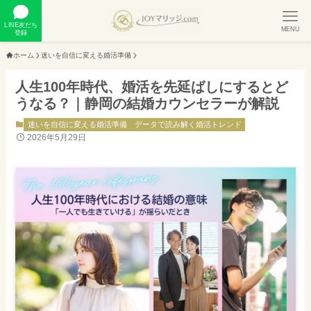
LINE友だち
MENU
登録
ホーム
迷いを自信に変える婚活準備
人生100年時代、婚活を先延ばしにするとど
うなる？｜静岡の結婚カウンセラーが解説
迷いを自信に変える婚活準備
データで読み解く婚活トレンド
2026年5月29日