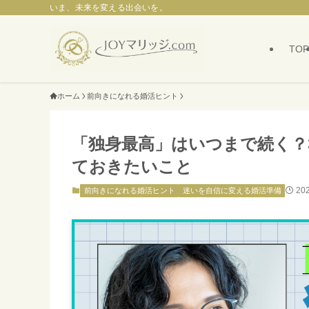
いま、未来を変える出会いを。
TOP
ホーム
前向きになれる婚活ヒント
「独身最高」はいつまで続く？
ておきたいこと
20
前向きになれる婚活ヒント
迷いを自信に変える婚活準備