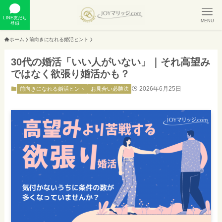
LINE友だち
MENU
登録
ホーム
前向きになれる婚活ヒント
30代の婚活「いい人がいない」｜それ高望み
ではなく欲張り婚活かも？
2026年6月25日
前向きになれる婚活ヒント
お見合い必勝法