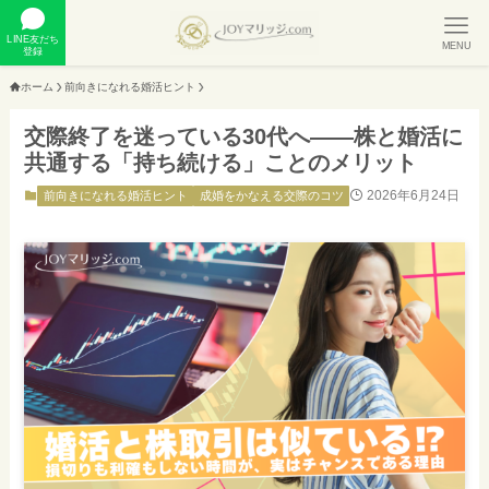
LINE友だち
MENU
登録
ホーム
前向きになれる婚活ヒント
交際終了を迷っている30代へ——株と婚活に
共通する「持ち続ける」ことのメリット
2026年6月24日
前向きになれる婚活ヒント
成婚をかなえる交際のコツ