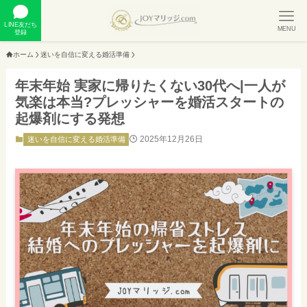
LINE友だち
MENU
登録
ホーム
迷いを自信に変える婚活準備
年末年始 実家に帰りたくない30代へ|一人が
気楽は本当?プレッシャーを婚活スタートの
起爆剤にする発想
2025年12月26日
迷いを自信に変える婚活準備