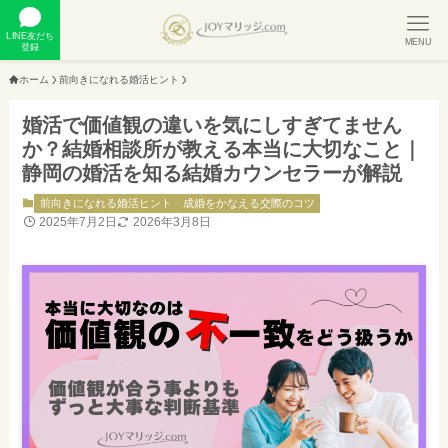
LINE友だち
MENU
登録
ホーム
前向きになれる婚活ヒント
婚活で価値観の違いを気にしすぎてません
か？結婚相談所が教える本当に大切なこと｜
静岡の婚活を知る結婚カウンセラーが解説
前向きになれる婚活ヒント
成婚をかなえる交際のコツ
2025年7月2日
2026年3月8日