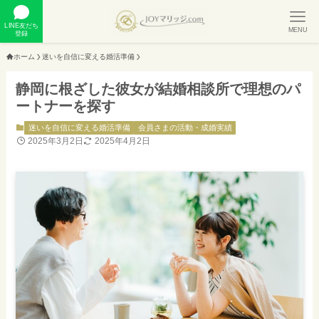
LINE友だち
MENU
登録
ホーム
迷いを自信に変える婚活準備
静岡に根ざした彼女が結婚相談所で理想のパ
ートナーを探す
迷いを自信に変える婚活準備
会員さまの活動・成婚実績
2025年3月2日
2025年4月2日