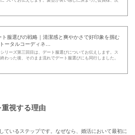
トについてお伝えします。髪型が良い感じに決まった会員様、次
ート服選びの戦略｜清潔感と爽やかさで好印象を掴む
のトータルコーディネ…
スシリーズ第三回目は、デート服選びについてお伝えします。ス
が終わった後、そのまま流れでデート服選びにも同行しました。
影を重視する理由
重視しているステップです。なぜなら、婚活において最初に