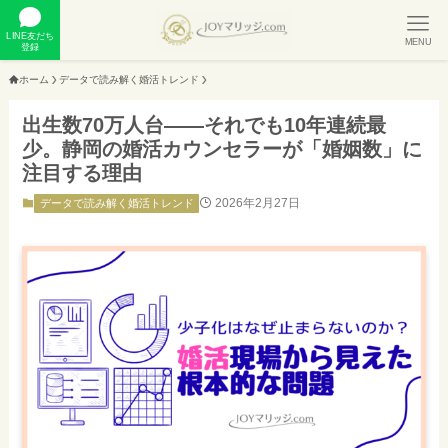
LINE友だち
MENU
登録
ホーム
データで読み解く婚活トレンド
出生数70万人台——それでも10年連続最
少。静岡の婚活カウンセラーが「婚姻数」に
注目する理由
2026年2月27日
データで読み解く婚活トレンド