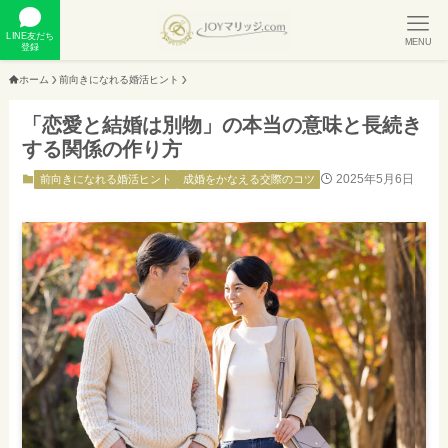
LINE友だち
MENU
登録
ホーム
前向きになれる婚活ヒント
「恋愛と結婚は別物」の本当の意味と長続き
する関係の作り方
2025年5月6日
前向きになれる婚活ヒント
成婚をかなえる交際のコツ