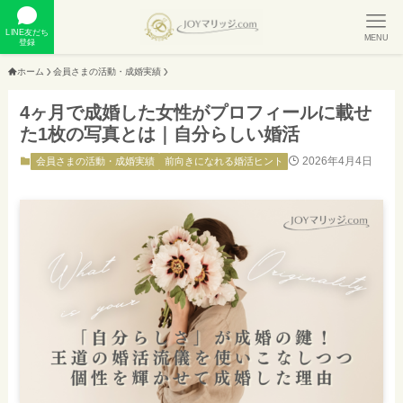
LINE友だち
MENU
登録
ホーム
会員さまの活動・成婚実績
4ヶ月で成婚した女性がプロフィールに載せ
た1枚の写真とは｜自分らしい婚活
2026年4月4日
会員さまの活動・成婚実績
前向きになれる婚活ヒント