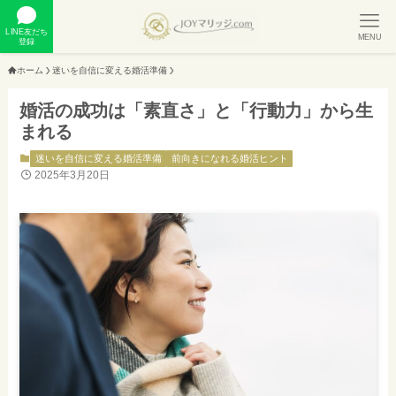
LINE友だち
MENU
登録
ホーム
迷いを自信に変える婚活準備
婚活の成功は「素直さ」と「行動力」から生
まれる
迷いを自信に変える婚活準備
前向きになれる婚活ヒント
2025年3月20日