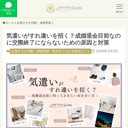
LINE友だち
MENU
登録
ホーム
会員さまの活動・成婚実績
気遣いがすれ違いを招く？成婚退会目前なの
に交際終了にならないための原因と対策
2026年3月3日
会員さまの活動・成婚実績
前向きになれる婚活ヒント