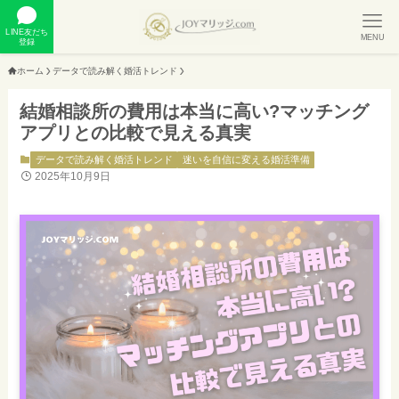
LINE友だち
MENU
登録
ホーム
データで読み解く婚活トレンド
結婚相談所の費用は本当に高い?マッチング
アプリとの比較で見える真実
データで読み解く婚活トレンド
迷いを自信に変える婚活準備
2025年10月9日