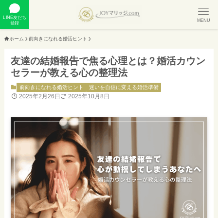
LINE友だち
MENU
登録
ホーム
前向きになれる婚活ヒント
友達の結婚報告で焦る心理とは？婚活カウン
セラーが教える心の整理法
前向きになれる婚活ヒント
迷いを自信に変える婚活準備
2025年2月26日
2025年10月8日