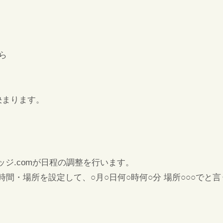
ら
決まります。
ッジ.comが日程の調整を行います。
間・場所を設定して、○月○日何○時何○分 場所○○○でと